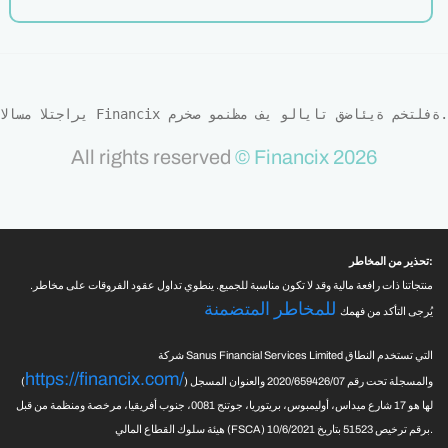
الاسم التجاري Financix مرخص ومنظم في ولايات قضائية مختلفة.
All rights reserved
© Financix 2026
تحذير من المخاطر:
منتجاتنا ذات رافعة مالية وقد لا تكون مناسبة للجميع. ينطوي تداول عقود الفروقات على مخاطر.
للمخاطر المتضمنة
يُرجى التأكد من فهمك
شركة Sanus Financial Services Limited التي تستخدم النطاق
https://financix.com/
) والمسجلة تحت رقم 2020/659426/07 والعنوان المسجل
(
لها هو 17 شارع ميداس، أوليمبوس، بريتوريا، جوتنج 0081، جنوب أفريقيا، مرخصة ومنظمة من قبل
هيئة سلوك القطاع المالي (FSCA) برقم ترخيص 51523 بتاريخ 10/6/2021.