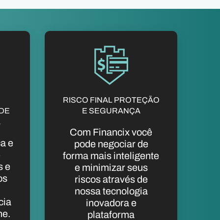
E
RISCO FINAL PROTEÇÃO
 DE
E SEGURANÇA
A
Com Financix você
a e
pode negociar de
e
forma mais inteligente
s e
e minimizar seus
os
riscos através de
nossa tecnologia
cia
inovadora e
ne.
plataforma