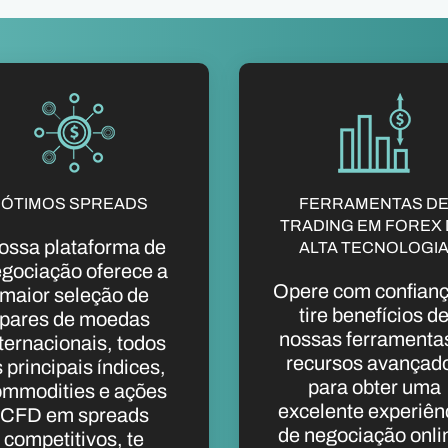
ÓTIMOS SPREADS
FERRAMENTAS D
TRADING EM FOREX
ossa plataforma de
ALTA TECNOLOGI
gociação oferece a
Opere com confianç
maior seleção de
tire benefícios d
pares de moedas
nossas ferramenta
ternacionais, todos
recursos avançad
 principais índices,
para obter uma
ommodities e ações
excelente experiên
CFD em spreads
de negociação onli
competitivos, te