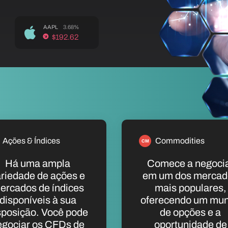
AAPL
3.68%
$192.62
Ações & Índices
Commodities
CM
Há uma ampla
Comece a negoci
riedade de ações e
em um dos mercad
ercados de índices
mais populares,
disponíveis à sua
oferecendo um mu
sposição. Você pode
de opções e a
egociar os CFDs de
oportunidade de