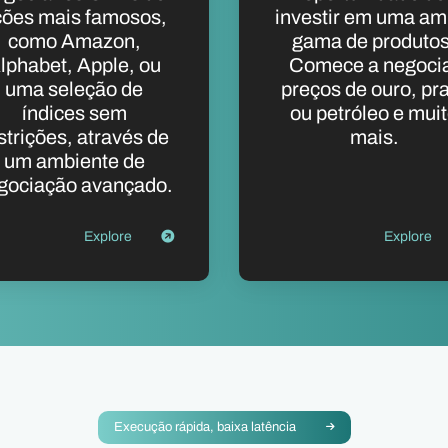
ções mais famosos,
investir em uma am
como Amazon,
gama de produtos
lphabet, Apple, ou
Comece a negoci
uma seleção de
preços de ouro, pr
índices sem
ou petróleo e mui
strições, através de
mais.
um ambiente de
gociação avançado.
Explore
Explore
Execução rápida, baixa latência