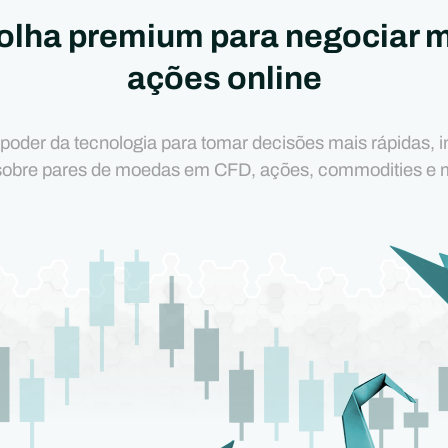
olha premium para negociar 
ações online
 poder da tecnologia para tomar decisões mais rápidas, in
sobre pares de moedas em CFD, ações, commodities e 