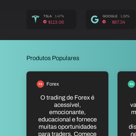
TSLA
1.47%
GOOGLE
1.32%
$113.06
$87.34
Produtos Populares
Forex
FX
EQ
O trading de Forex é
acessível,
va
emocionante,
m
educacional e fornece
muitas oportunidades
di
para traders. Comece
n