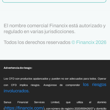
El nombre comercial Financix está autorizado y
regulado en varias jurisdicciones.
Todos los derechos reservados
© Financix 2026
Advertencia de riesgo:
Los CFD son productos apalancados y pueden no ser adecuados para todos. Operar
los riesgos
con CFD implica riesgos. Asegúrese de comprender
involucrados.
Sanus Financial Services Limited, que utiliza el dominio
https://financix.com/
(
), con número de registro 2020/659426/07 y domicilio